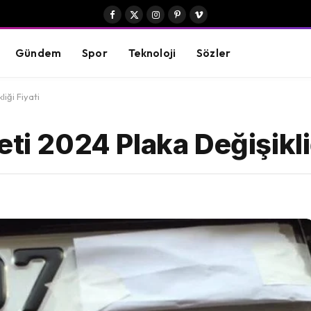
Facebook
X
Instagram
Pinterest
Vimeo
(Twitter)
Gündem
Spor
Teknoloji
Sözler
iği Fiyati
ti 2024 Plaka Değişikliğ