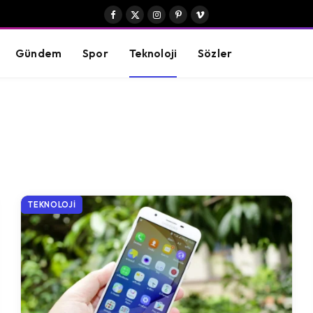
Facebook
X
Instagram
Pinterest
Vimeo
(Twitter)
Gündem
Spor
Teknoloji
Sözler
TEKNOLOJI