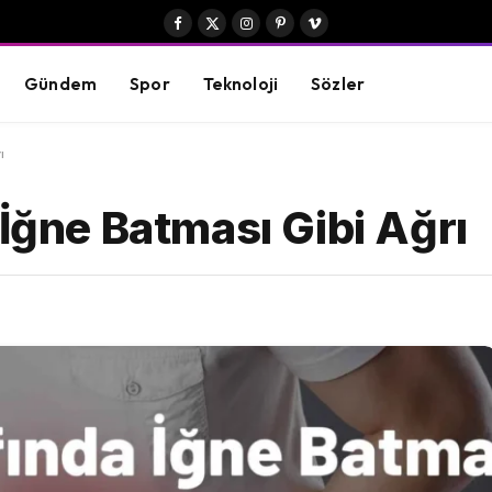
Facebook
X
Instagram
Pinterest
Vimeo
(Twitter)
Gündem
Spor
Teknoloji
Sözler
ı
 İğne Batması Gibi Ağrı