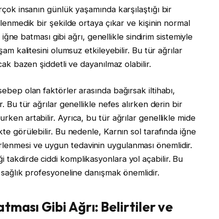
irçok insanın günlük yaşamında karşılaştığı bir
eklenmedik bir şekilde ortaya çıkar ve kişinin normal
da iğne batması gibi ağrı, genellikle sindirim sistemiyle
şam kalitesini olumsuz etkileyebilir. Bu tür ağrılar
ncak bazen şiddetli ve dayanılmaz olabilir.
sebep olan faktörler arasında bağırsak iltihabı,
r. Bu tür ağrılar genellikle nefes alırken derin bir
rken artabilir. Ayrıca, bu tür ağrılar genellikle mide
kte görülebilir. Bu nedenle, Karnın sol tarafında iğne
rlenmesi ve uygun tedavinin uygulanması önemlidir.
 takdirde ciddi komplikasyonlara yol açabilir. Bu
ir sağlık profesyoneline danışmak önemlidir.
tması Gibi Ağrı: Belirtiler ve