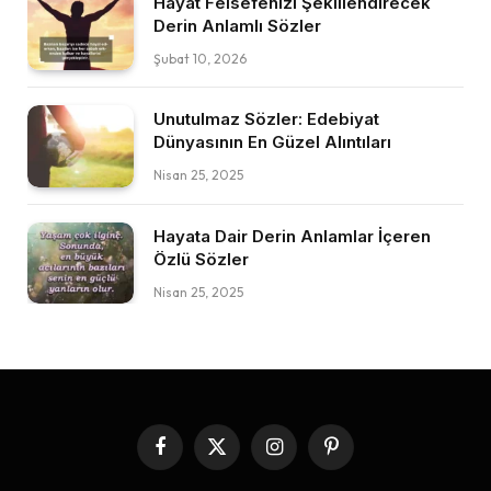
Hayat Felsefenizi Şekillendirecek
Derin Anlamlı Sözler
Şubat 10, 2026
Unutulmaz Sözler: Edebiyat
Dünyasının En Güzel Alıntıları
Nisan 25, 2025
Hayata Dair Derin Anlamlar İçeren
Özlü Sözler
Nisan 25, 2025
Facebook
X
Instagram
Pinterest
(Twitter)