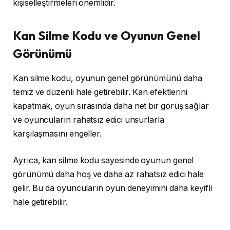
kişiselleştirmeleri önemlidir.
Kan Silme Kodu ve Oyunun Genel
Görünümü
Kan silme kodu, oyunun genel görünümünü daha
temiz ve düzenli hale getirebilir. Kan efektlerini
kapatmak, oyun sırasında daha net bir görüş sağlar
ve oyuncuların rahatsız edici unsurlarla
karşılaşmasını engeller.
Ayrıca, kan silme kodu sayesinde oyunun genel
görünümü daha hoş ve daha az rahatsız edici hale
gelir. Bu da oyuncuların oyun deneyimini daha keyifli
hale getirebilir.