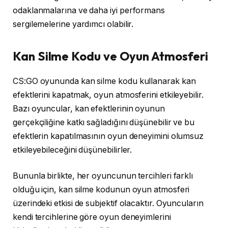
odaklanmalarına ve daha iyi performans
sergilemelerine yardımcı olabilir.
Kan Silme Kodu ve Oyun Atmosferi
CS:GO oyununda kan silme kodu kullanarak kan
efektlerini kapatmak, oyun atmosferini etkileyebilir.
Bazı oyuncular, kan efektlerinin oyunun
gerçekçiliğine katkı sağladığını düşünebilir ve bu
efektlerin kapatılmasının oyun deneyimini olumsuz
etkileyebileceğini düşünebilirler.
Bununla birlikte, her oyuncunun tercihleri farklı
olduğu için, kan silme kodunun oyun atmosferi
üzerindeki etkisi de subjektif olacaktır. Oyuncuların
kendi tercihlerine göre oyun deneyimlerini