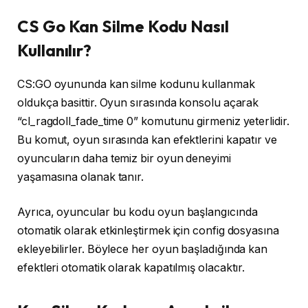
CS Go Kan Silme Kodu Nasıl
Kullanılır?
CS:GO oyununda kan silme kodunu kullanmak
oldukça basittir. Oyun sırasında konsolu açarak
“cl_ragdoll_fade_time 0” komutunu girmeniz yeterlidir.
Bu komut, oyun sırasında kan efektlerini kapatır ve
oyuncuların daha temiz bir oyun deneyimi
yaşamasına olanak tanır.
Ayrıca, oyuncular bu kodu oyun başlangıcında
otomatik olarak etkinleştirmek için config dosyasına
ekleyebilirler. Böylece her oyun başladığında kan
efektleri otomatik olarak kapatılmış olacaktır.