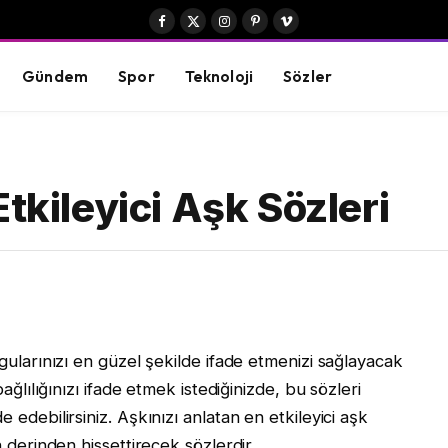
Facebook
X
Instagram
Pinterest
Vimeo
(Twitter)
Gündem
Spor
Teknoloji
Sözler
tkileyici Aşk Sözleri
ygularınızı en güzel şekilde ifade etmenizi sağlayacak
bağlılığınızı ifade etmek istediğinizde, bu sözleri
 edebilirsiniz. Aşkınızı anlatan en etkileyici aşk
n derinden hissettirecek sözlerdir.